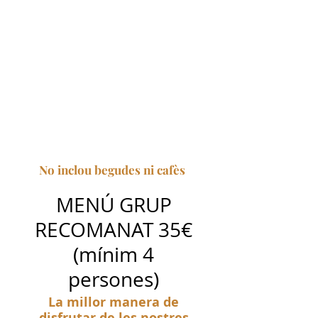
No inclou begudes ni cafè
s
MENÚ GRUP
RECOMANAT 35€
(mínim 4
persones)
La millor manera de
disfrutar de les nostres