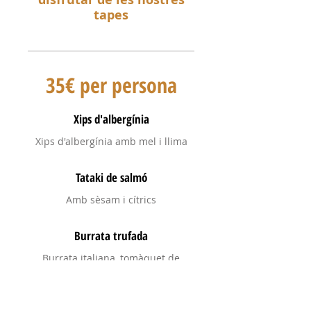
tapes
35€ per persona
Xips d'albergínia
Xips d'albergínia amb mel i llima
Tataki de salmó
Amb sèsam i cítrics
Burrata trufada
Burrata italiana, tomàquet de
proximitat i tòfona negra
Xurros "Bravos"