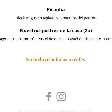
Picanha
Black Angus en tagliata y pimientos del padrón
Nuestros postres de la casa (2u)
ger entre: -Tiramisú - Pastel de queso - Pastel de chocolate - Le
No incluye bebidas ni café
s
FAMTESIT SL -TeresaTanyà@elspinxus2020