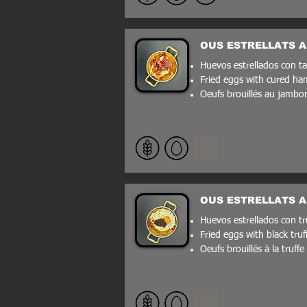
OUS ESTRELLATS A
Huevos estrellados con t
Fried eggs with cured ha
Oeufs brouillés au jambo
OUS ESTRELLATS A
Huevos estrellados con tr
Fried eggs with black truf
Oeufs brouillés à la truffe