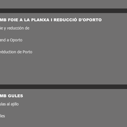
MB FOIE A LA PLANXA I REDUCCIÓ D'OPORTO
ie y reducción de
 and a Oporto
t réduction de Porto
AMB GULES
as al ajillo
les