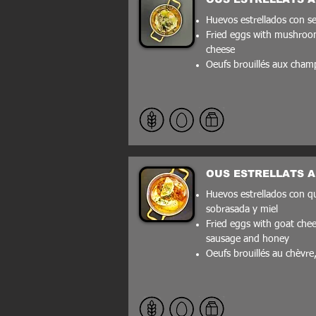
Huevos estrellados con s
Fried eggs with mushro
cheese
Oeufs brouillés aux cha
OUS ESTRELLATS 
Huevos estrellados con q
sobrasada y miel
Fried eggs with goat che
sausage and honey
Oeufs brouillés au chèvre