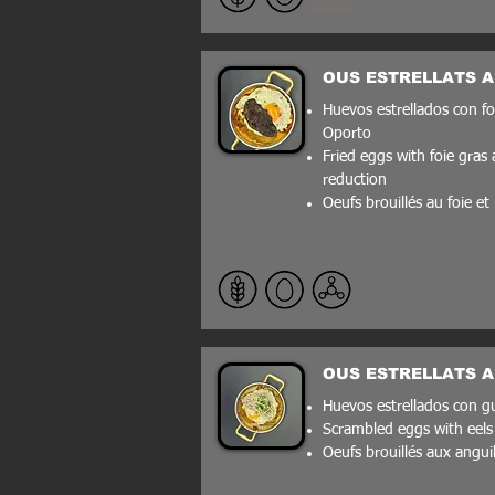
OUS ESTRELLATS A
Huevos estrellados con fo
Oporto
Fried eggs with foie gras
reduction
Oeufs brouillés au foie e
OUS ESTRELLATS 
Huevos estrellados con gul
Scrambled eggs with eels
Oeufs brouillés aux anguil