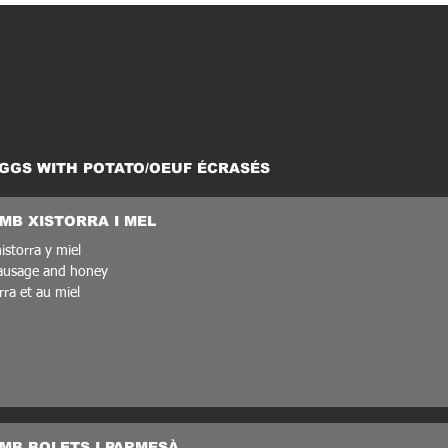
GGS WITH POTATO/OEUF ÉCRASÉS
MB XISTORRA I MEL
istorra y miel
sausage and honey
rra et au miel
MB BOLETS I PARMESÀ