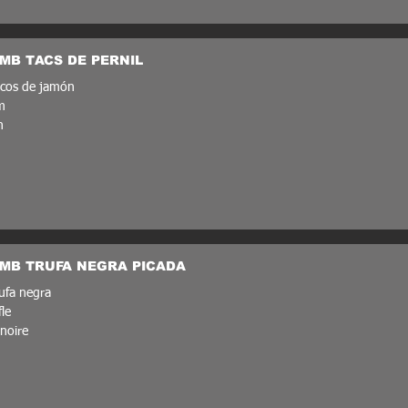
MB TACS DE PERNIL
acos de jamón
m
n
MB TRUFA NEGRA PICADA
ufa negra
fle
 noire