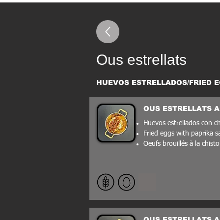
Ous estrellats
HUEVOS ESTRELLADOS/FRIED E
OUS ESTRELLATS A
Huevos estrellados con ch
Fried eggs with paprika 
Oeufs brouillés à la chisto
OUS ESTRELLATS A