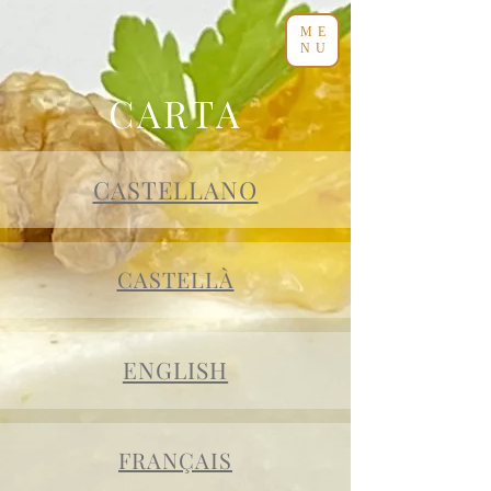
ME
NU
CARTA
CASTELLANO
CASTELLÀ
ENGLISH
FRANÇAIS